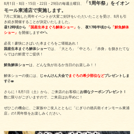
「1周年祭」をイオン
8月1日・8日・15日・22日・29日の毎週土曜日、
モール東浦店で実施します。
7月に実施した周年イベントが大変ご好評をいただいたことを受け、8月も引
き続き開催することが決定いたしました。
昼12時頃から
「国産生本まぐろ解体ショー」
を、
夜17時半頃から
「鮮魚解体
ショー」
を開催します🐟🔪
必見！豪快にさばいた本まぐろをご堪能あれ！
国産生本まぐろ解体ショー
では、「大とろ」「中とろ」「赤身」を捌きたてな
らではの鮮度でご提供！
鮮魚解体ショー
は、どんな魚が出るか当日のお楽しみ！！
解体ショーの後には、
じゃんけん大会で
まぐろの希少部位など
プレゼントしま
す
✌️🍣
さらに！8月1日（土）から、ご来店のお客様に
お得なクーポンプレゼント！
数に限りがございますので、ご来店はお早めに！
ぜひこの機会に、ご家族やご友人とともに「にぎりの徳兵衛イオンモール東浦
店」の1周年祭をお楽しみください。