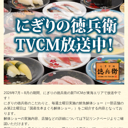
2026年7月～8月の期間、にぎりの徳兵衛の新TVCMが東海エリアで放送中で
す！
にぎりの徳兵衛のこだわりと、毎週土曜日実施の鮮魚解体ショー（一部店舗の
み第2土曜日は「国産生本まぐろ解体ショー」）をご紹介する内容となってお
ります。
解体ショーの実施内容、店舗などの詳細については下記リンクページよりご確
認いただけます。