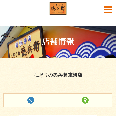
English
中文
한국어
店舗情報
にぎりの徳兵衛 東海店
にぎりの徳兵衛公式SNS