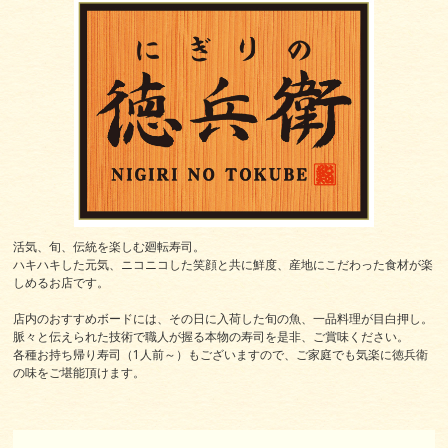
活気、旬、伝統を楽しむ廻転寿司。
ハキハキした元気、ニコニコした笑顔と共に鮮度、産地にこだわった食材が楽
しめるお店です。
店内のおすすめボードには、その日に入荷した旬の魚、一品料理が目白押し。
脈々と伝えられた技術で職人が握る本物の寿司を是非、ご賞味ください。
各種お持ち帰り寿司（1人前～）もございますので、ご家庭でも気楽に徳兵衛
の味をご堪能頂けます。