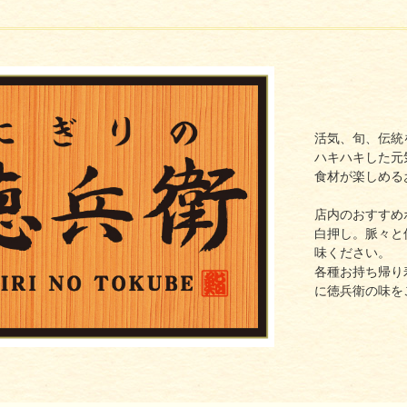
活気、旬、伝統
ハキハキした元
食材が楽しめる
店内のおすすめ
白押し。脈々と
味ください。
各種お持ち帰り
に徳兵衛の味を