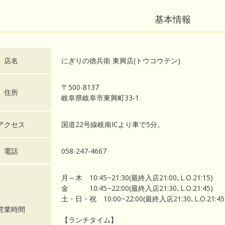
基本情報
店名
にぎりの徳兵衛 東興店(トウコウテン)
〒500-8137
住所
岐阜県岐阜市東興町33-1
アクセス
国道22号線岐南ICより車で5分。
電話
058-247-4667
月～木 10:45~21:30(最終入店21:00､L.O.21:15)
金 10:45~22:00(最終入店21:30､L.O.21:45)
土・日・祝 10:00~22:00(最終入店21:30､L.O.21:45
営業時間
【ランチタイム】