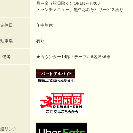
月～金（祝日除く）OPEN～17:00
・ランチメニュー、無料おみそ汁サービスあり
定休日
年中無休
駐車場
有り
備考
★カウンター14席・テーブル6名席×6卓
関連リンク