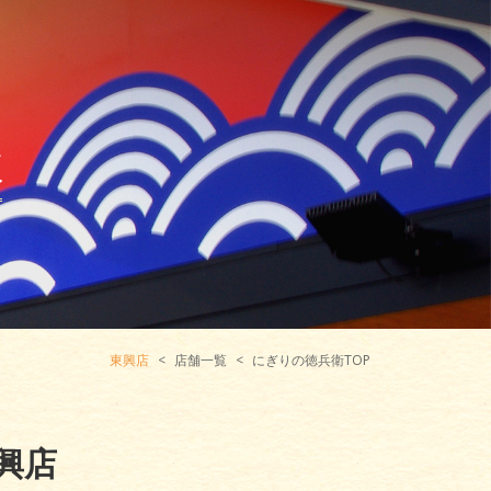
報
東興店
店舗一覧
にぎりの徳兵衛TOP
興店