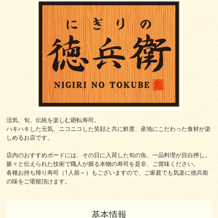
活気、旬、伝統を楽しむ廻転寿司。
ハキハキした元気、ニコニコした笑顔と共に鮮度、産地にこだわった食材が楽
しめるお店です。
店内のおすすめボードには、その日に入荷した旬の魚、一品料理が目白押し。
脈々と伝えられた技術で職人が握る本物の寿司を是非、ご賞味ください。
各種お持ち帰り寿司（1人前～）もございますので、ご家庭でも気楽に徳兵衛
の味をご堪能頂けます。
基本情報